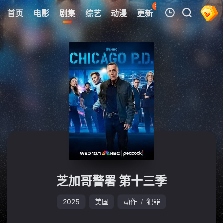
31
首页
电影
剧集
综艺
动漫
更新
热榜
APP
我的观影记录
暂无观看影片的记录
芝加哥警署 第十三季
2025
美国
动作
犯罪
/