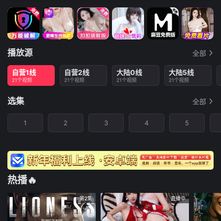
播放源
全部
自营1线
自营2线
大陆0线
大陆5线
21个视频
21个视频
21个视频
21个视频
选集
全部
1
2
3
4
5
热播🔥
第2集
直播中