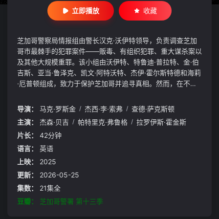
立即播放
收藏
芝加哥警察局情报组由警长汉克·沃伊特领导，负责调查芝加
哥市最棘手的犯罪案件——贩毒、有组织犯罪、重大谋杀案以
及其他大规模重罪。该小组由沃伊特、特鲁迪·普拉特、金·伯
吉斯、亚当·鲁泽克、凯文·阿特沃特、杰伊·霍尔斯特德和海莉
·厄普顿组成，致力于保护芝加哥并追寻真相。然而，在不断
变化的刑事司法体系中，该小组难以维护社区的和平。沃伊特
必须学会适应不断变化的社会政治环境，并采用新的策略来打
导演：
马克·罗斯金
/
杰西·李·索弗
/
查德·萨克斯顿
击他所热爱的这座城市的犯罪活动。
主演：
杰森·贝吉
/
帕特里克·弗鲁格
/
拉罗伊斯·霍金斯
片长：
42分钟
语言：
英语
上映：
2025
更新：
2026-05-25
集数：
21集全
豆瓣：
芝加哥警署 第十三季