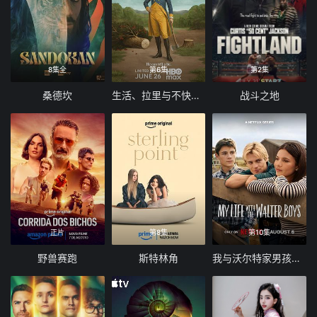
8集全
第6集
第2集
桑德坎
生活、拉里与不快乐的追求：一部美国史
战斗之地
正片
第8集
第10集
野兽赛跑
斯特林角
我与沃尔特家男孩的生活 第三季