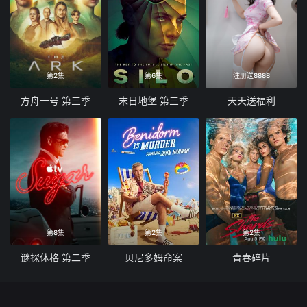
第2集
第6集
注册送8888
方舟一号 第三季
末日地堡 第三季
天天送福利
第8集
第2集
第2集
谜探休格 第二季
贝尼多姆命案
青春碎片