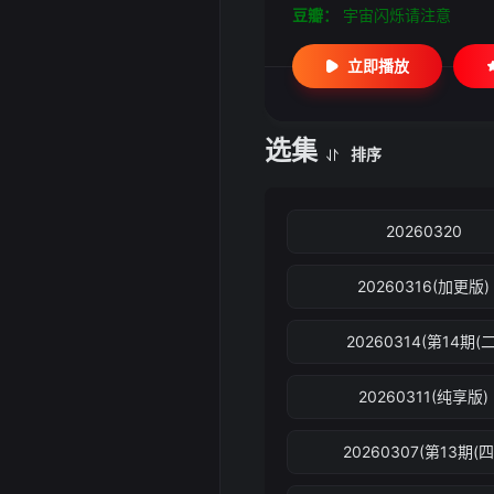
豆瓣：
宇宙闪烁请注意
立即播放
选集
排序
20260320
20260316(加更版)
20260314(第14期(二
20260311(纯享版)
20260307(第13期(四