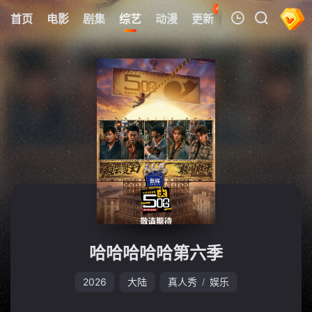
42
首页
电影
剧集
综艺
动漫
更新
热榜
APP
我的观影记录
暂无观看影片的记录
哈哈哈哈哈第六季
2026
大陆
真人秀
娱乐
/