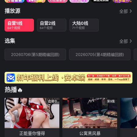
播放源
全部
自营1线
自营2线
大陆0线
64个视频
64个视频
71个视频
选集
全部
20260706(第5期精编回顾)
20260705(第4期精编回顾)
热播🔥
直播中
第9集
正能量你懂得
公寓黑风暴