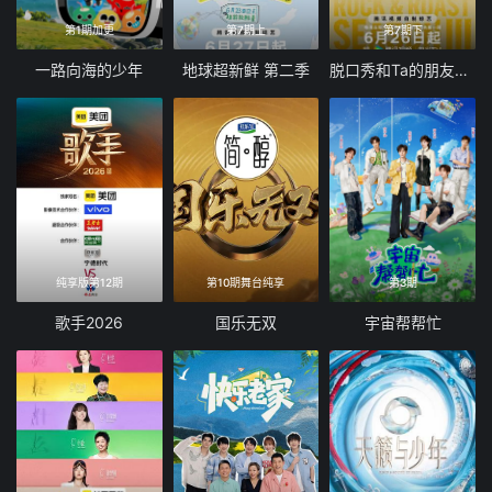
第1期加更
第7期上
第7期下
一路向海的少年
地球超新鲜 第二季
脱口秀和Ta的朋友们 第三季
纯享版第12期
第10期舞台纯享
第3期
歌手2026
国乐无双
宇宙帮帮忙