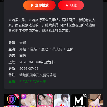
立即播放
收藏
五哈第六季，五哈旅行团全员集结，鹿晗回归，新朋老友齐
聚，疯云变焕敢闯敢干，继续步履不停地探索祖国广域边疆，
真实地体验中国之美，继续踏上神金之巅。
导演：
未知
主演：
邓超
/
陈赫
/
鹿晗
/
范志毅
/
王勉
语言：
国语
上映：
2026-04-04(中国大陆)
更新：
2026-07-06
备注：
精编回顾李乃文猜词答题
豆瓣：
哈哈哈哈哈第六季