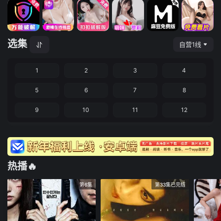
选集
自营1线
1
2
3
4
5
6
7
8
9
10
11
12
热播🔥
第6集
第33集已完结