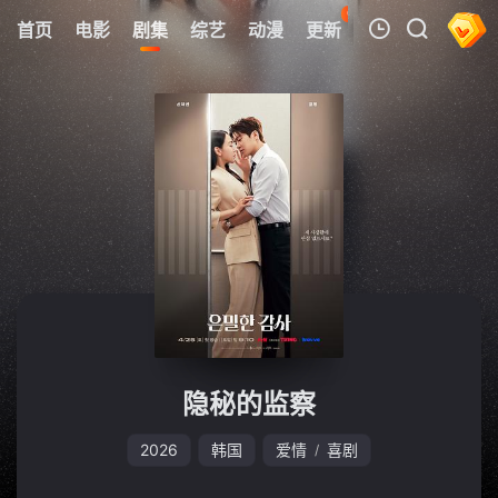
61
首页
电影
剧集
综艺
动漫
更新
热榜
APP
我的观影记录
暂无观看影片的记录
隐秘的监察
2026
韩国
爱情
喜剧
/