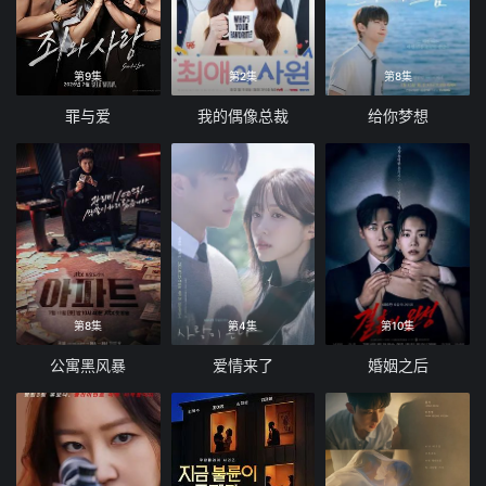
第9集
第2集
第8集
罪与爱
我的偶像总裁
给你梦想
第8集
第4集
第10集
公寓黑风暴
爱情来了
婚姻之后