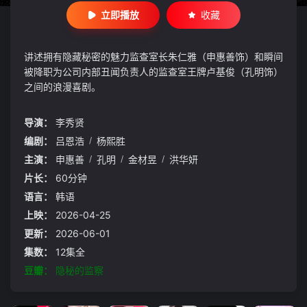
立即播放
收藏
讲述拥有隐藏秘密的魅力监查室长朱仁雅（申惠善饰）和瞬间
被降职为公司内部丑闻负责人的监查室王牌卢基俊（孔明饰）
之间的浪漫喜剧。
导演：
李秀贤
编剧：
吕恩浩
/
杨熙胜
主演：
申惠善
/
孔明
/
金材昱
/
洪华妍
片长：
60分钟
语言：
韩语
上映：
2026-04-25
更新：
2026-06-01
集数：
12集全
豆瓣：
隐秘的监察