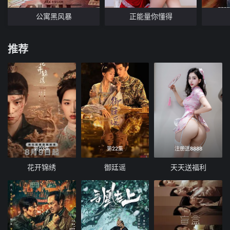
公寓黑风暴
正能量你懂得
推荐
第03集
第22集
注册送8888
花开锦绣
御廷谣
天天送福利