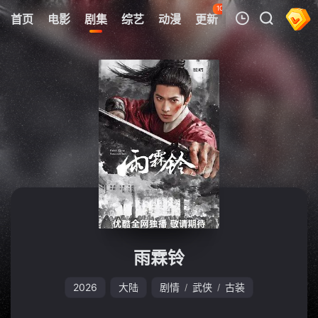
100
首页
电影
剧集
综艺
动漫
更新
热榜
APP
我的观影记录
暂无观看影片的记录
雨霖铃
2026
大陆
剧情
武侠
古装
/
/