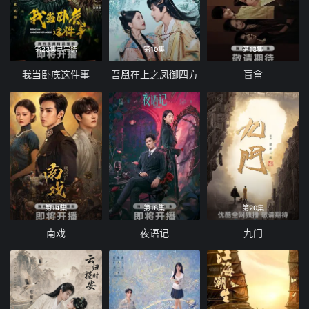
第23集已完结
第10集
第13集
我当卧底这件事
吾凰在上之凤御四方
盲盒
第14集
第18集
第20集
南戏
夜语记
九门