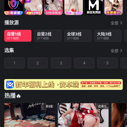
播放源
全部
自营1线
自营2线
全球3线
大陆3线
37个视频
37个视频
37个视频
37个视频
选集
全部
1
2
3
4
5
热播🔥
第9集
直播中