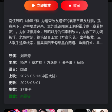
立即播放
收藏
南侠展昭（杨洋 饰）为追查故友遗留的襄阳王谋反线索，孤
身南下，途中屡遭追杀，意外结识闯荡江湖的霍玲珑（章若楠
饰）。为护证据周全，展昭以身为饵牵制敌人，为救百姓力竭
被俘。危急时刻，锦毛鼠白玉堂（方逸伦 饰）出手相救。三
人联手追查线索，搜集襄阳王勾结黑白两道、鱼肉百姓、里通
外敌的罪证，最终挫败其朝野和江湖的阴谋布局，还江湖正气
与百姓安宁。
导演：
刘洪源
主演：
杨洋
/
章若楠
/
方逸伦
/
张予曦
/
岳旸
语言：
国语
上映：
2026-05-13(中国大陆)
更新：
2026-06-01
集数：
37集全
豆瓣：
雨霖铃