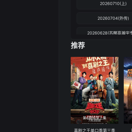
20260710(上)
20260704(外传)
20260628(苏醒高瀚宇
推荐
20260626(下)
20260620(游戏速看
20260614(邵兵于洋专
20260612(上)
20260606(游戏速看
第6期纯享上集
20260605(上)
喜剧之王单口季第三季