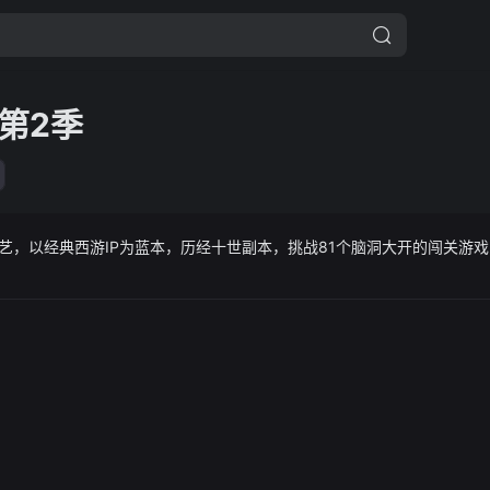
第2季
综艺，以经典西游IP为蓝本，历经十世副本，挑战81个脑洞大开的闯关游