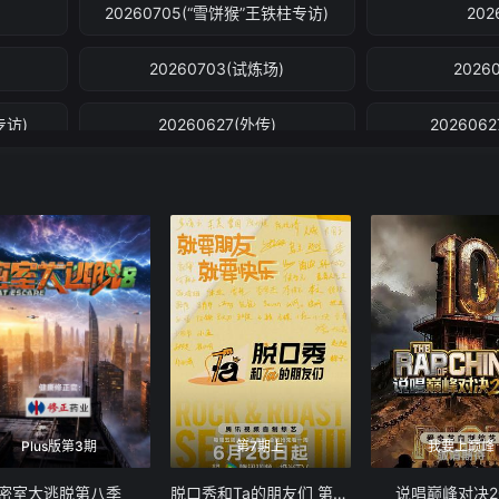
20260705(“雪饼猴”王铁柱专访)
202
20260703(试炼场)
2026
专访)
20260627(外传)
202606
20260626(上)
202606
)
20260619(上)
20260
访)
20260613(外传)
202606
20260612(下)
202606
)
20260605
20260
Plus版第3期
第7期上
我要上巅峰
20260531(时代少年团专访)
20260
密室大逃脱第八季
脱口秀和Ta的朋友们 第三季
说唱巅峰对决2