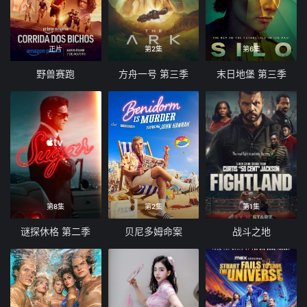
正片
第2集
第6集
野兽赛跑
方舟一号 第三季
末日地堡 第三季
第8集
第2集
第1集
谜探休格 第二季
贝尼多姆命案
战斗之地