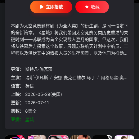
立即播放
收藏
本剧为太空竞赛题材剧《为全人类》的衍生剧，是同一设定下
的全新篇章。《星城》将我们带回太空竞赛另类历史重述的关
键时刻——苏联成为首个实现载人登月的国家。但这次，我们
将从铁幕后方探索这个故事，展现苏联航天计划中宇航员、工
程师以及潜伏其中的情报人员的生存图景，以及他们为推动人
类进步所承担的风险。
导演：
斯特凡·施瓦茨
主演：
瑞斯·伊凡斯
/
安娜·麦克西维尔·马丁
/
阿格尼丝·奥凯西
语言：
英语
上映：
2026-05-29(美国)
更新：
2026-07-11
集数：
8集全
豆瓣：
星城