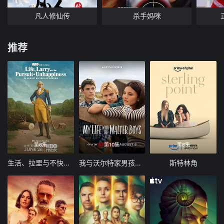
凡人修仙传
杀手妈咪
推荐
第6集
第10集
第8集
生活、拉里与不快乐的追求：一部美国史
我与沃尔特家男孩的生活 第三季
斯特林角