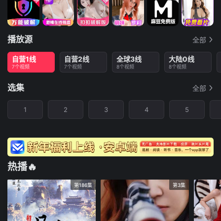
播放源
全部
自营1线
自营2线
全球3线
大陆0线
7个视频
7个视频
8个视频
8个视频
选集
全部
1
2
3
4
5
热播🔥
第186集
第3集