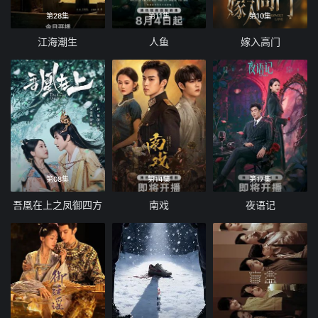
第28集
第11集
第10集
江海潮生
人鱼
嫁入高门
第08集
第14集
第17集
吾凰在上之凤御四方
南戏
夜语记