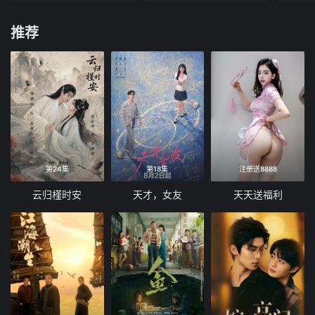
推荐
第24集
第18集
注册送8888
云归槿时安
天才，女友
天天送福利