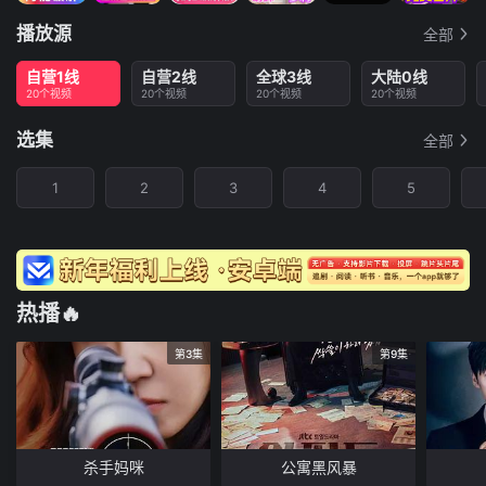
播放源
全部
自营1线
自营2线
全球3线
大陆0线
20个视频
20个视频
20个视频
20个视频
选集
全部
1
2
3
4
5
热播🔥
第3集
第9集
杀手妈咪
公寓黑风暴