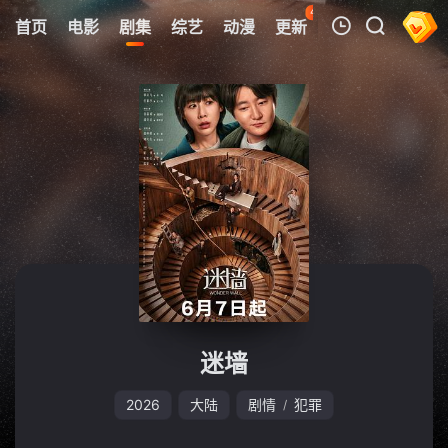
48
首页
电影
剧集
综艺
动漫
更新
热榜
APP
我的观影记录
暂无观看影片的记录
迷墙
2026
大陆
剧情
犯罪
/