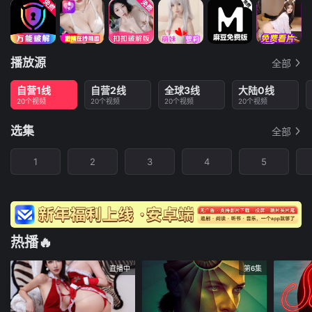
播放源
全部
自营1线
自营2线
全球3线
大陆0线
20个视频
20个视频
20个视频
20个视频
选集
全部
1
2
3
4
5
热播🔥
直播中
第6集