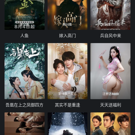
第10集
第10集
第36集已完结
人鱼
嫁入高门
兵自风中来
第06集
第16集已完结
注册送8888
吾凰在上之凤御四方
其实不是重逢
天天送福利