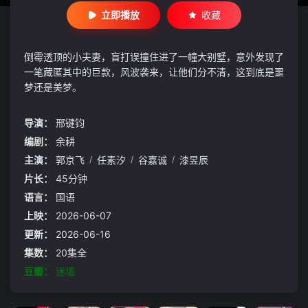
立即播放
收藏
倒霉透顶的小夫妻，盲打误撞住进了一幢大别墅，意外发现了
一笔藏匿其中的巨款，风波袭来，让他们分不清，这到底是噩
梦还是美梦。
导演：
邢键钧
编剧：
余耕
主演：
郭京飞
/
任素汐
/
谷嘉诚
/
漆昱辰
片长：
45分钟
语言：
国语
上映：
2026-06-07
更新：
2026-06-16
集数：
20集全
豆瓣：
迷墙