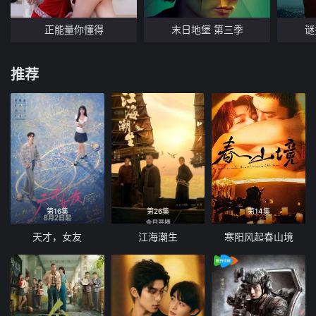
正能量你懂得
末日地堡 第三季
谜
推荐
第16集
第26集
第14集
天才，女友
江海潮生
寒阳风起春山境