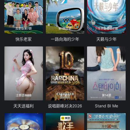
加更版第7期
第1期加更
少年奔赴雪山之巅
快乐老家
一路向海的少年
天籁与少年
注册送8888
第7期中
第14期
天天送福利
说唱巅峰对决2026
Stand BI Me