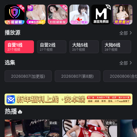
播放源
全部
自营1线
自营2线
大陆5线
大陆6线
27个视频
27个视频
25个视频
28个视频
选集
全部
20260807(加更版)
20260807(第8期)
20260806(
热播🔥
第8集
直播中