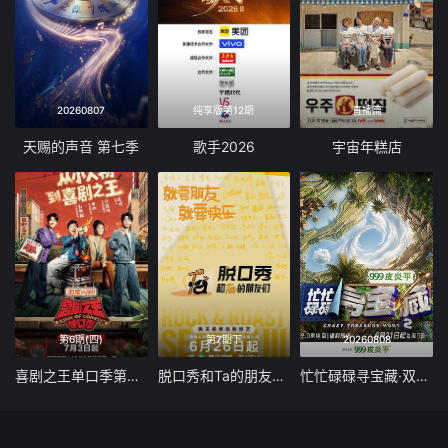
20260807
纯享版第12期
直播篇
天赐的声音 第七季
歌手2026
宇宙年糕店
第6期(四)
第7期下
20260808
喜剧之王单口季第三季
脱口秀和Ta的朋友们 第三季
忙忙碌碌寻宝藏·双人成行季