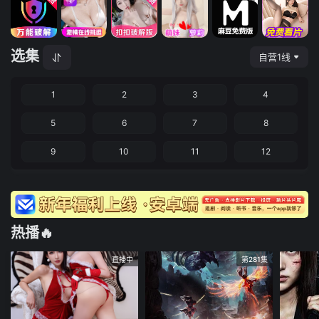
选集
自营1线
1
2
3
4
5
6
7
8
9
10
11
12
热播🔥
直播中
第281集