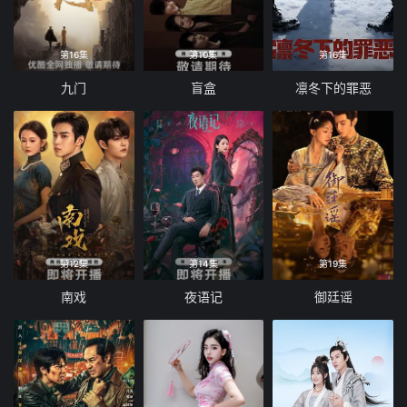
第16集
第10集
第16集
九门
盲盒
凛冬下的罪恶
第12集
第14集
第19集
南戏
夜语记
御廷谣