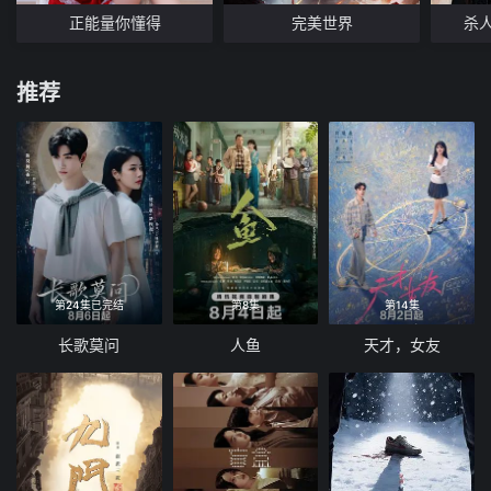
正能量你懂得
完美世界
杀
推荐
第24集已完结
第8集
第14集
长歌莫问
人鱼
天才，女友