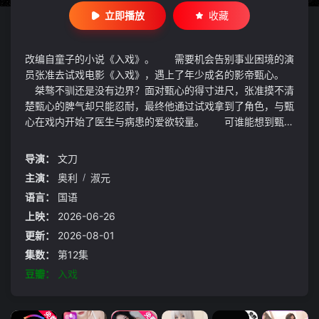
立即播放
收藏
改编自童子的小说《入戏》。 需要机会告别事业困境的演
员张准去试戏电影《入戏》，遇上了年少成名的影帝甄心。
桀骜不驯还是没有边界？面对甄心的得寸进尺，张准摸不清
楚甄心的脾气却只能忍耐，最终他通过试戏拿到了角色，与甄
心在戏内开始了医生与病患的爱欲较量。 可谁能想到甄心
却在戏外强吻了他，从那一刻开始戏内戏外谁已入戏……
导演：
文刀
主演：
奥利
/
淑元
语言：
国语
上映：
2026-06-26
更新：
2026-08-01
集数：
第12集
豆瓣：
入戏