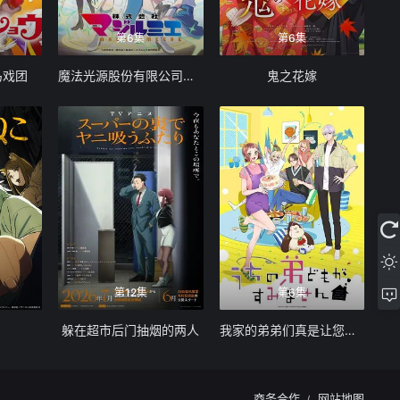
第6集
第6集
马戏团
魔法光源股份有限公司第二季
鬼之花嫁
第12集
第6集
躲在超市后门抽烟的两人
我家的弟弟们真是让您费心了
商务合作
网站地图