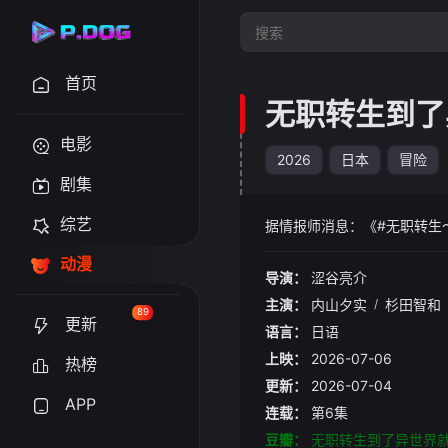
首页
无职转生到了
电影
2026
日本
冒险
剧集
综艺
据情报师消息：《#无职转生
动漫
导演：
涩谷亮介
主演：
内山夕实
/
杉田智和
89
更新
语言：
日语
上映：
2026-07-06
热榜
更新：
2026-07-04
APP
连载：
第6集
豆瓣：
无职转生到了异世界就