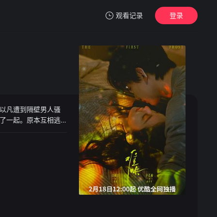
观看记录
登录
我的观影记录
以凡遭到隔壁男人骚
暂无观看影片的记录
了一起。原本互相逃
气主动追求桑延，桑
跟他考同一所大学的
进了桑延亲手设计的