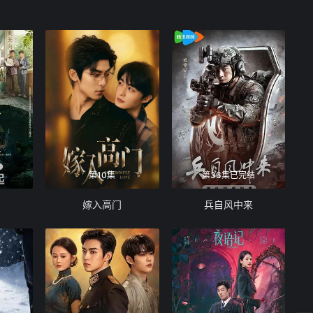
第10集
第36集已完结
嫁入高门
兵自风中来