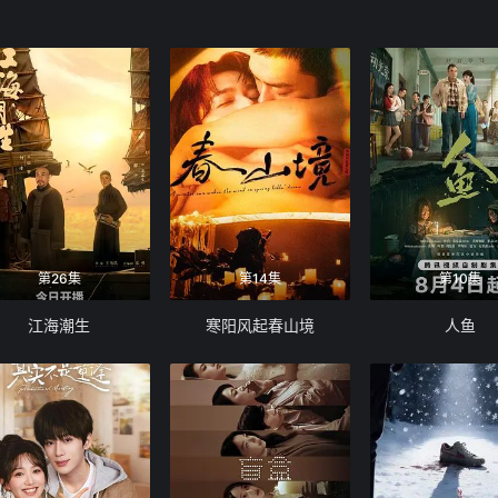
第26集
第14集
第10集
江海潮生
寒阳风起春山境
人鱼