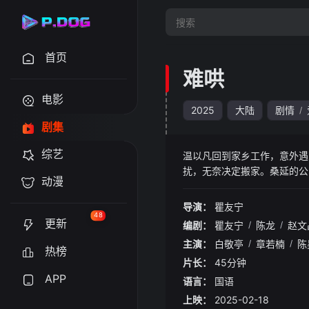
首页
难哄
电影
2025
大陆
剧情
/
剧集
综艺
温以凡回到家乡工作，意外遇
扰，无奈决定搬家。桑延的公
动漫
避的两人因此打破隔阂，忍不
延也跨越城市给予她最真挚的
导演：
瞿友宁
原因。得知真相的桑延心疼不
48
更新
编剧：
瞿友宁
/
陈龙
/
赵文
新家，共同经营幸福的生活。
主演：
白敬亭
/
章若楠
/
陈
热榜
片长：
45分钟
APP
语言：
国语
上映：
2025-02-18