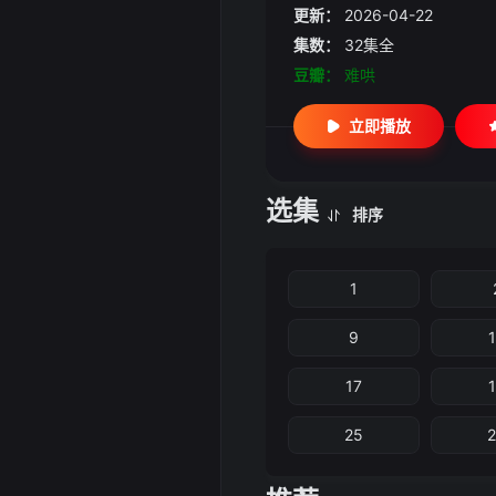
更新：
2026-04-22
集数：
32集全
豆瓣：
难哄
立即播放
选集
排序
1
9
17
25