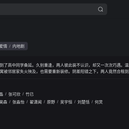
爱情
内地剧
/
到了高中同学桑延。久别重逢，两人彼此装不认识，却又一次次巧遇。温
寓被邻居家失火殃及，也需要重新装修。阴差阳错之下，两人竟然合租到
住向对方靠近。桑延无微不至的照顾让温以凡逐渐敞开心扉，决定鼓起勇
告白，两人正式确定了关系。后来，温以凡向桑延坦诚当初违背约定没有
已，发誓不再让温以凡受到伤害，并用实际行动保护了她。最终，两人搬
晶
/
张可欣
/
竹已
昊森
/
张淼怡
/
翟潇闻
/
原野
/
吴宇恒
/
刘楚恬
/
何炅