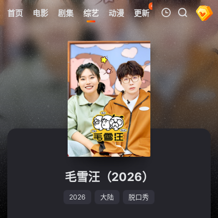
42
首页
电影
剧集
综艺
动漫
更新
热榜
APP
我的观影记录
暂无观看影片的记录
毛雪汪（2026）
2026
大陆
脱口秀