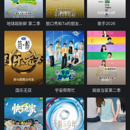
第7期上
第7期下
纯享版第12期
地球超新鲜 第二季
脱口秀和Ta的朋友们 第三季
歌手2026
第10期舞台纯享
第3期
第5期下
国乐无双
宇宙帮帮忙
姐姐当家第二季