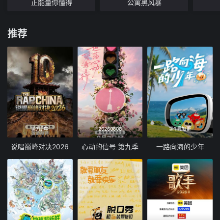
正能量你懂得
公寓黑风暴
推荐
第7期中
20260808
第1期加更
说唱巅峰对决2026
心动的信号 第九季
一路向海的少年