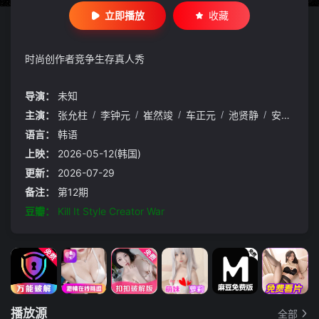
立即播放
收藏
时尚创作者竞争生存真人秀
导演：
未知
主演：
张允柱
/
李钟元
/
崔然竣
/
车正元
/
池贤静
/
安雅琳
/
语言：
韩语
上映：
2026-05-12(韩国)
更新：
2026-07-29
备注：
第12期
豆瓣：
Kill It Style Creator War
播放源
全部