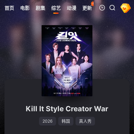
43
首页
电影
剧集
综艺
动漫
更新
热榜
APP
我的观影记录
暂无观看影片的记录
Kill It Style Creator War
2026
韩国
真人秀