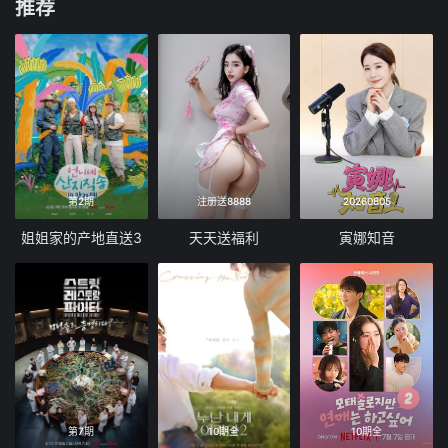
推荐
第2期
注册送8888
20260805
姐姐家的产地直送3
天天送福利
寅娜知音
第7期
10期全
10期全