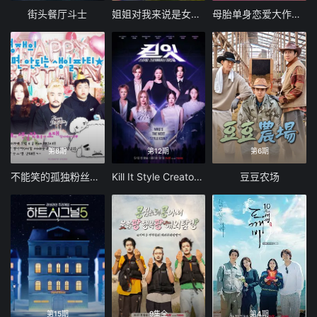
街头餐厅斗士
姐姐对我来说是女人2
母胎单身恋爱大作战2
第8期
第12期
第6期
不能笑的孤独粉丝见面会
Kill It Style Creator War
豆豆农场
第15期
9集全
第4期