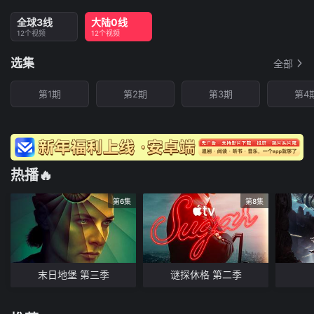
全球3线
大陆0线
12个视频
12个视频
选集
全部
第1期
第2期
第3期
第4
热播🔥
第6集
第8集
末日地堡 第三季
谜探休格 第二季