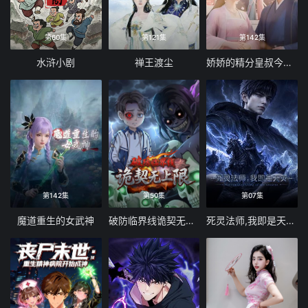
第60集
第121集
第142集
水浒小剧
禅王渡尘
娇娇的精分皇叔今天又吃醋了
第142集
第50集
第07集
魔道重生的女武神
破防临界线诡契无上限
死灵法师,我即是天灾(2026)