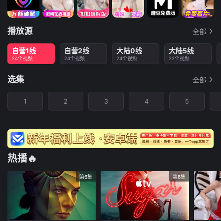
播放源
全部
自营1线
自营2线
大陆0线
大陆5线
24个视频
24个视频
24个视频
22个视频
选集
全部
1
2
3
4
5
热播🔥
第6集
第8集