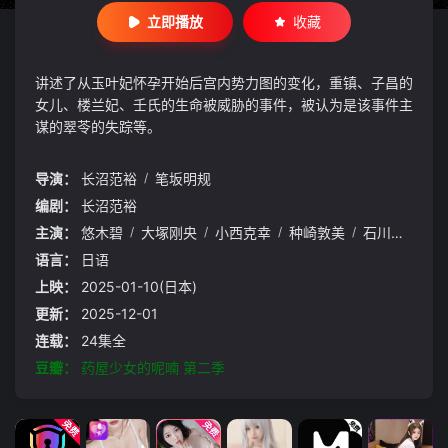
立即播放
收藏
讲述了从玉叶妃怀孕开始后宫内势力图的变化，重镇、子昌的
女儿、楼兰妃、壬氏的生命被威胁的事件，被认为是该事件主
谋的翠苓的失踪等。
导演：
长沼范裕
/
笔坂明规
编剧：
长沼范裕
主演：
悠木碧
/
大塚刚央
/
小西克幸
/
种崎敦美
/
石川由依
/
语言：
日语
上映：
2025-01-10(日本)
更新：
2025-12-01
连载：
24集全
豆瓣：
药屋少女的呢喃 第二季