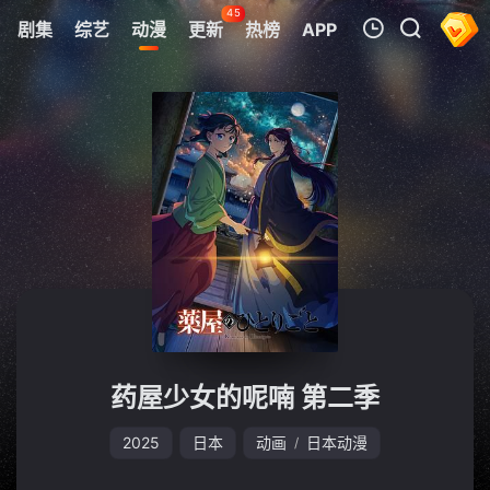
45
剧集
综艺
动漫
更新
热榜
APP
我的观影记录
暂无观看影片的记录
药屋少女的呢喃 第二季
2025
日本
动画
日本动漫
/