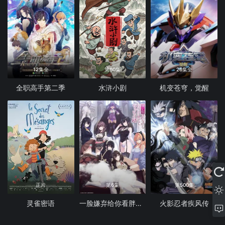
12集全
第60集
26集全
全职高手第二季
水浒小剧
机变苍穹，觉醒
正片
第6集
第500集
灵雀密语
一脸嫌弃给你看胖次第三季
火影忍者疾风传