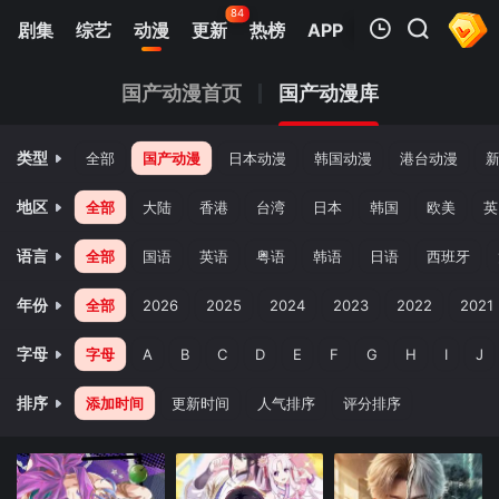
84
剧集
综艺
动漫
更新
热榜
APP
我的观影记录
国产动漫首页
国产动漫库
类型
全部
国产动漫
日本动漫
韩国动漫
港台动漫
地区
全部
大陆
香港
台湾
日本
韩国
欧美
英
语言
全部
国语
英语
粤语
韩语
日语
西班牙
暂无观看影片的记录
年份
全部
2026
2025
2024
2023
2022
2021
字母
字母
A
B
C
D
E
F
G
H
I
J
排序
添加时间
更新时间
人气排序
评分排序