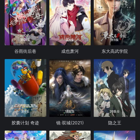
第05集
第4集
第5集
谷雨街后巷
成也萧河
东大高武学院
第6集
18集全
26集全
胶囊计划 奇迹
镜·双城(2021)
隐之王