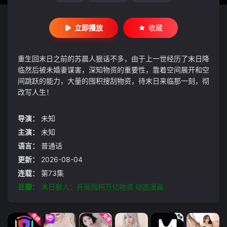
立即播放
收藏
重生回末日之前的苏晨人狠话不多，由于上一世经历了末日降
临然后被未婚妻谋害，深知物资的重要性，靠着空间展开和空
间跳跃的能力，大量的囤积搜刮物资，待末日来临那一刻，彻
改写人生！
导演：
未知
主演：
未知
语言：
普通话
更新：
2026-08-04
连载：
第73集
豆瓣：
末日狠人：开局囤积万亿物资 动态漫画