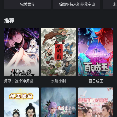
完美世界
斯图尔特未能拯救宇宙
末
推荐
第187集
第60集
第14集
师尊：这个冲师逆徒才不是圣子 动态漫画
水浒小剧
百日成王