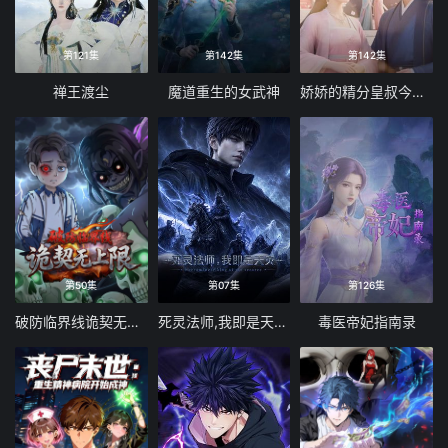
第121集
第142集
第142集
禅王渡尘
魔道重生的女武神
娇娇的精分皇叔今天又吃醋了
第50集
第07集
第126集
破防临界线诡契无上限
死灵法师,我即是天灾(2026)
毒医帝妃指南录