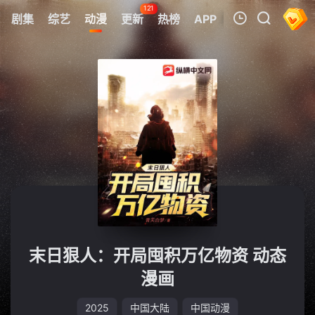
121
剧集
综艺
动漫
更新
热榜
APP
我的观影记录
暂无观看影片的记录
末日狠人：开局囤积万亿物资 动态
漫画
2025
中国大陆
中国动漫