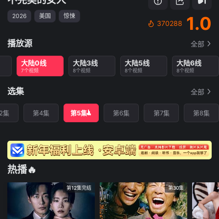
2026
美国
惊悚
1.0
370288
播放源
全部
大陆0线
大陆3线
大陆5线
大陆6线
7个视频
8个视频
8个视频
8个视频
选集
全部
2集
第4集
第5集
第6集
第7集
第8集
热播🔥
第12集完结
第30集