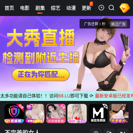
122
首页
电影
剧集
综艺
动漫
更新
热榜
APP
我的观影记录
不完美的女人
第5集
清空
多功能请自己体验！！访问
68.LU
即可下载
⟳
最新安卓版已经发布
无广
不完美的女人