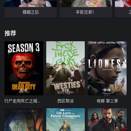
婚姻之后
丰臣兄弟！
推荐
第3集
第6集
第1集
行尸走肉死亡之城第三季
西区帮派
母狮 第三季