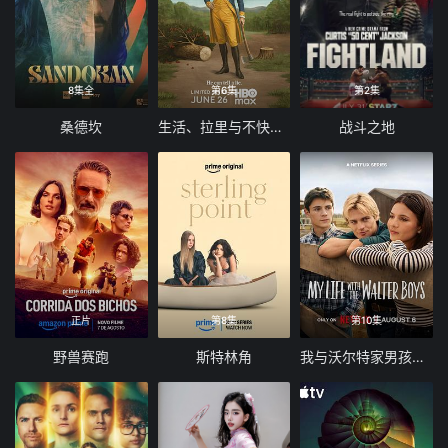
8集全
第6集
第2集
桑德坎
生活、拉里与不快乐的追求：一部美国史
战斗之地
正片
第8集
第10集
野兽赛跑
斯特林角
我与沃尔特家男孩的生活 第三季