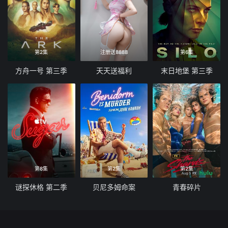
第2集
注册送8888
第6集
方舟一号 第三季
天天送福利
末日地堡 第三季
第8集
第2集
第2集
谜探休格 第二季
贝尼多姆命案
青春碎片