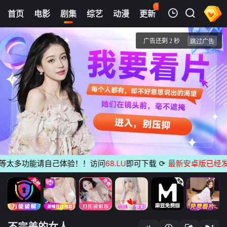
116
首页
电影
剧集
综艺
动漫
更新
热榜
APP
我的观影记录
不完美的女人
第6集
清空
太多功能请自己体验！！访问
68.LU
即可下载
⟳
最新安卓版已经发布
无
不完美的女人