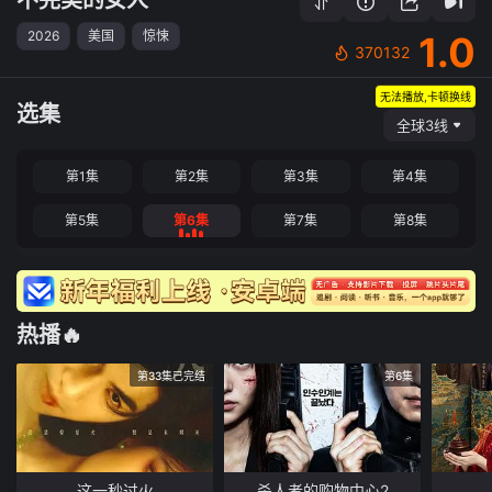
2026
美国
惊悚
1.0
370132
无法播放,卡顿换线
选集
全球3线
第1集
第2集
第3集
第4集
第5集
第6集
第7集
第8集
热播🔥
第33集已完结
第6集
这一秒过火
杀人者的购物中心2