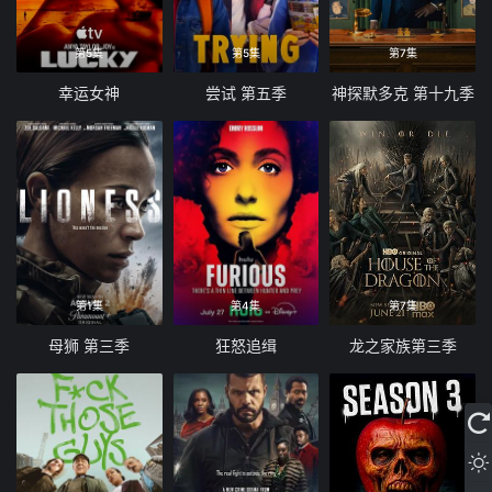
第5集
第5集
第7集
幸运女神
尝试 第五季
神探默多克 第十九季
第1集
第4集
第7集
母狮 第三季
狂怒追缉
龙之家族第三季