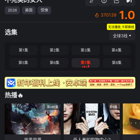
2026
美国
惊悚
1.0
370139
无法播放,卡顿换线
选集
全球3线
第1集
第2集
第3集
第4集
第5集
第6集
第7集
第8集
热播🔥
第281集
第6集
完美世界
杀人者的购物中心2