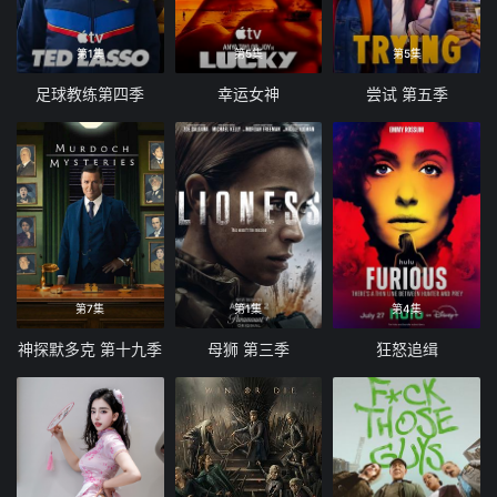
第1集
第5集
第5集
足球教练第四季
幸运女神
尝试 第五季
第7集
第1集
第4集
神探默多克 第十九季
母狮 第三季
狂怒追缉