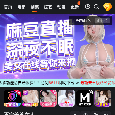
131
首页
电影
剧集
综艺
动漫
更新
热榜
APP
我的观影记录
不完美的女人
第7集
清空
多功能请自己体验！！访问
68.LU
即可下载
⟳
最新安卓版已经发布
无广
不完美的女人