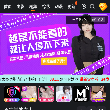
46
首页
电影
剧集
综艺
动漫
更新
热榜
APP
我的观影记录
不完美的女人
第08集
清空
太多功能请自己体验！！访问
68.LU
即可下载
⟳
最新安卓版已经发布
无
不完美的女人