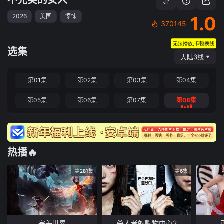
2026
美国
惊悚
1.0
370145
无法播放,卡顿换线
选集
大陆3线
第01集
第02集
第03集
第04集
第05集
第06集
第07集
第08集
热播🔥
第281集
第6集
完美世界
杀人者的购物中心2