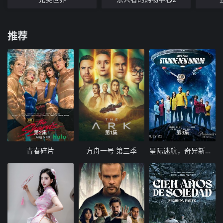
推荐
第2集
第1集
第3集
青春碎片
方舟一号 第三季
星际迷航，奇异新世界第四季