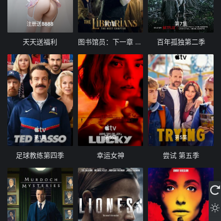
注册送8888
第1集
第7集
天天送福利
图书馆员：下一章 第二季
百年孤独第二季
第1集
第5集
第5集
足球教练第四季
幸运女神
尝试 第五季